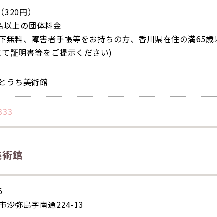
（320円）
20名以上の団体料金
下無料、障害者手帳等をお持ちの方、香川県在住の満65歳
にて証明書等をご提示ください)
とうち美術館
333
美術館
6
沙弥島字南通224-13