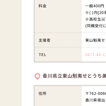
料金
一般400円
※( )内|
※高校生以
(同館受付
主催者
東山魁夷せ
TEL
0877-44-1
香川県立東山魁夷せとうち
住所
〒762-006
香川県坂出市