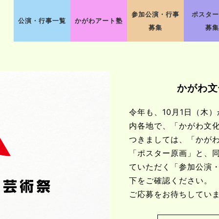
参加公演・行事
ポスター
公演・行事一覧
かがわアート塾
募集
募集
かがわ文
令年も、10月1日（木）
内各地で、「かがわ文化
つきましては、「かがわ
「ポスター原画」と、
ていただく「参加公演
下をご確認ください。
ご応募をお待ちしてい