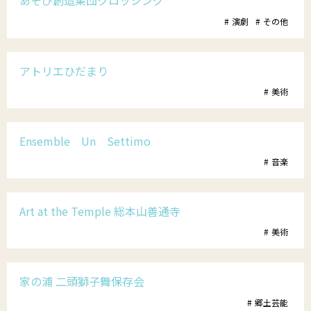
あそび創造集団クロッシング
演劇
その他
アトリエひだまり
美術
Ensemble Un Settimo
音楽
Art at the Temple 総本山善通寺
美術
家の浦 二頭獅子舞保存会
郷土芸能