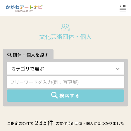
MENU
ログイン
文化芸術団体・個人
団体・個人を探す
NEWS
カテゴリで選ぶ
イベント
インフォメーション
イベント一覧
コラム
検索する
施設紹介
イベント登録の流れ
文化芸術団体
235件
ご指定の条件で
の文化芸術団体・個人が見つかりました
会員登録せずにイベント登録
かがわ文化芸術祭
文化芸術団体