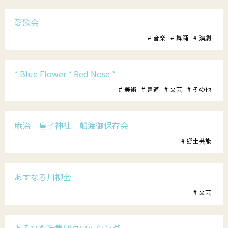
郵送でのイベント登録
助成制度
公演・行事一覧
文化芸術団体登録の流れ
愛歌会
音楽
舞踊
演劇
財団について
文化芸術振興活動費助成金
かがわアート塾
香川漆芸作家＆知事表彰受賞者・団体
置県財団について
讃岐の伝統文化保存振興枠
* Blue Flower * Red Nose *
参加公演・行事募集
お知らせ＆募集情報
サイトマップ
美術
書道
文芸
その他
よくあるご質問
プライバシーポリシー
沿革・定款
ポスター原画募集
SNS運用ポリシー
はじめての方
庵治 皇子神社 船渡御保存会
予算決算
このサイトについて
郷土芸能
かがわ文化芸術祭
beyond2020
事業概要
さぬき映画祭
あすなろ川柳会
役員紹介
文芸
お問い合わせ
役員報酬