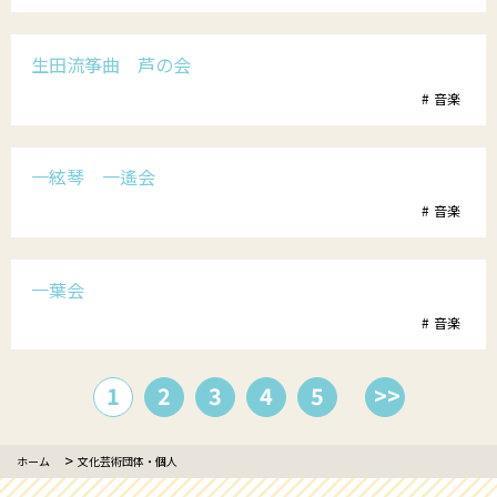
生田流筝曲 芦の会
音楽
一絃琴 一遙会
音楽
一葉会
音楽
1
2
3
4
5
>>
ホーム
文化芸術団体・個人