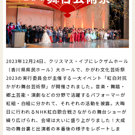
郵送でのイベント登録
助成制度
公演・行事一覧
文化芸術団体登録の流れ
財団について
文化芸術振興活動費助成金
かがわアート塾
香川漆芸作家＆知事表彰受賞者・団体
置県財団について
讃岐の伝統文化保存振興枠
参加公演・行事募集
お知らせ＆募集情報
サイトマップ
よくあるご質問
プライバシーポリシー
沿革・定款
ポスター原画募集
2023年12月24日、クリスマス・イブにレクザムホール
SNS運用ポリシー
はじめての方
（香川県県民ホール）大ホールで、かがわ文化芸術祭
予算決算
このサイトについて
2023の実行委員会が主催する一大イベント「紅白対抗
かがわ舞台芸術祭」が開催されました。音楽・舞踏・
かがわ文化芸術祭
beyond2020
事業概要
郷土芸能・演劇などの分野で活躍するパフォーマーが
さぬき映画祭
紅組・白組に分かれて、それぞれの活動を披露。大晦
役員紹介
日に行われるNHK紅白歌合戦さながらの舞台ショーが
お問い合わせ
繰り広げられ、会場は大いに盛り上がりました！大成
役員報酬
功の舞台裏と出演者の本番後の様子をレポートしま