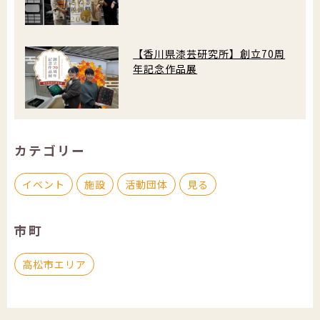
【香川県漆芸研究所】創立70周
年記念作品展
カテゴリー
イベント
施設
活動団体
見る
市町
高松市エリア