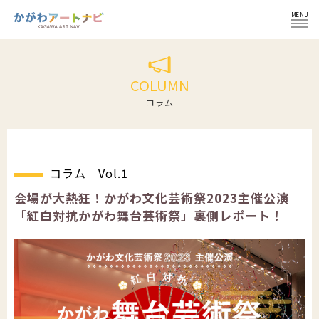
MENU
ログイン
COLUMN
コラム
NEWS
コラム Vol.1
イベント
インフォメーション
会場が大熱狂！かがわ文化芸術祭2023主催公演
「紅白対抗かがわ舞台芸術祭」裏側レポート！
イベント一覧
コラム
施設紹介
イベント登録の流れ
文化芸術団体
会員登録せずにイベント登録
かがわ文化芸術祭
文化芸術団体