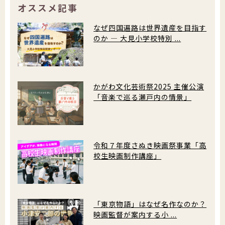
オススメ記事
なぜ四国遍路は世界遺産を目指す
のか ― 大見小学校特別 ...
かがわ文化芸術祭2025 主催公演
「音楽で巡る瀬戸内の情景」
令和７年度さぬき映画祭事業「高
校生映画制作講座」
「東京物語」はなぜ名作なのか？
映画監督が案内する小 ...