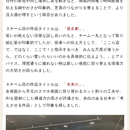
日付の変化や同じ場所に戻る動きなど、画面内情報で時間経過を
伝
える細やかさが印象的。芝居のつながりを整えることで、より
没入
感が増すという助言がありました。
３チーム目の作品タイトルは、
「逃走劇」
。
笑いが絶えない活発な話
し合いのもと、チーム一丸となって取り
組む姿が印象的でしたが、
役者への伝え方として、「ここら辺
で…ではなく、ここで！と指示
するべき、みんな尺度が違うか
ら。どのくらい驚いたらいいのかを
具体的に伝えよう。」とアド
バイス。理想通りに撮れない時は新し
い発想に切り替える現場力
の大切さが語られました。
４チーム目の作品タイトルは、
「未来の」
。
全画面から手元のスマ
ホ画面に切り替わるカット割りの工夫や、
AIを題材にした構成力
の高さが評価され、余白のある台本が「考
えさせる作品」
として印象を残しました。