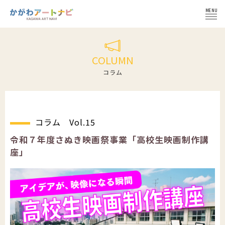
MENU
ログイン
COLUMN
コラム
NEWS
コラム Vol.15
イベント
インフォメーション
令和７年度さぬき映画祭事業「高校生映画制作講
座」
イベント一覧
コラム
施設紹介
イベント登録の流れ
文化芸術団体
会員登録せずにイベント登録
かがわ文化芸術祭
文化芸術団体