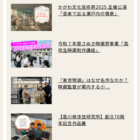
かがわ文化芸術祭2025 主催公演
「音楽で巡る瀬戸内の情景」
令和７年度さぬき映画祭事業「高
校生映画制作講座」
「東京物語」はなぜ名作なのか？
映画監督が案内する小 ...
【香川県漆芸研究所】創立70周
年記念作品展