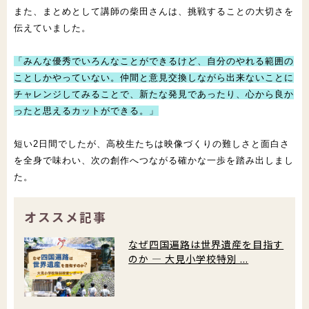
また、まとめとして講師の柴田さんは、挑戦することの大切さを
伝
えていました。
「みんな優秀でいろんなことができるけど、自分のやれる範囲の
こ
としかやっていない。仲間と意見交換しながら出来ないことに
チャ
レンジしてみることで、新たな発見であったり、心から良か
ったと
思えるカットができる。」
短い2日間でしたが、高校生たちは映像づくりの難しさと面白さ
を
全身で味わい、次の創作へつながる確かな一歩を踏み出しまし
た。
オススメ記事
なぜ四国遍路は世界遺産を目指す
のか ― 大見小学校特別 ...