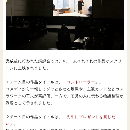
完成後に行われた講評会では、4チームそれぞれの作品がスクリ
ー
ンに上映されました。
１チーム目の作品タイトルは、
「コントローラー」
。
コメディから
一転してゾッとさせる展開や、主観カットなどカメ
ラワークの工夫
が高評価。一方で、初見の人に伝わる物語整理が
課題として示され
ました。
２チーム目の作品タイトルは、
「先生にプレゼントを渡した
い」
。