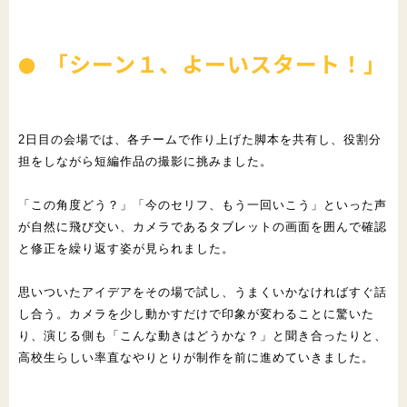
「シーン１、よーいスタート！」
2日目の会場では、各チームで作り上げた脚本を共有し、役割分
担
をしながら短編作品の撮影に挑みました。
「この角度どう？」「今のセリフ、もう一回いこう」といった声
が
自然に飛び交い、カメラであるタブレットの画面を囲んで確認
と修
正を繰り返す姿が見られました。
思いついたアイデアをその場で試し、うまくいかなければすぐ話
し
合う。カメラを少し動かすだけで印象が変わることに驚いた
り、演
じる側も「こんな動きはどうかな？」と聞き合ったりと、
高校生ら
しい率直なやりとりが制作を前に進めていきました。