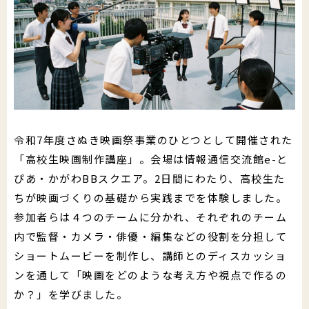
郵送でのイベント登録
助成制度
公演・行事一覧
文化芸術団体登録の流れ
財団について
文化芸術振興活動費助成金
かがわアート塾
香川漆芸作家＆知事表彰受賞者・団体
置県財団について
讃岐の伝統文化保存振興枠
参加公演・行事募集
お知らせ＆募集情報
サイトマップ
よくあるご質問
プライバシーポリシー
沿革・定款
ポスター原画募集
令和7年度さぬき映画祭事業のひとつとして開催された
SNS運用ポリシー
はじめての方
「高校生映画制作講座」。会場は情報通信交流館e-と
予算決算
このサイトについて
ぴあ・かがわBBスクエア。2日間にわたり、高校生た
ちが映画づくりの基礎から実践までを体験しました。
かがわ文化芸術祭
beyond2020
事業概要
参加者らは４つのチームに分かれ、それぞれのチーム
さぬき映画祭
内で監督・カメラ・俳優・編集などの役割を分担して
役員紹介
ショートムービーを制作し、講師とのディスカッショ
お問い合わせ
ンを通して「映画をどのような考え方や視点で作るの
役員報酬
か？」を学びました。