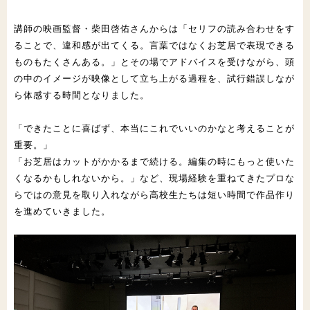
講師の映画監督・柴田啓佑さんからは「セリフの読み合わせをす
る
ことで、違和感が出てくる。言葉ではなくお芝居で表現できる
もの
もたくさんある。」とその場でアドバイスを受けながら、頭
の中の
イメージが映像として立ち上がる過程を、試行錯誤しなが
ら体感す
る時間となりました。
「できたことに喜ばず、本当にこれでいいのかなと考えることが
重
要。」
「お芝居はカットがかかるまで続ける。編集の時にもっと使いた
く
なるかもしれないから。」など、現場経験を重ねてきたプロな
らで
はの意見を取り入れながら高校生たちは短い時間で作品作り
を進め
ていきました。