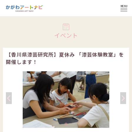
MENU
ログイン
イベント
【香川県漆芸研究所】夏休み 「漆芸体験教室」を
開催します！
NEWS
イベント
インフォメーション
イベント一覧
コラム
施設紹介
イベント登録の流れ
文化芸術団体
会員登録せずにイベント登録
かがわ文化芸術祭
文化芸術団体