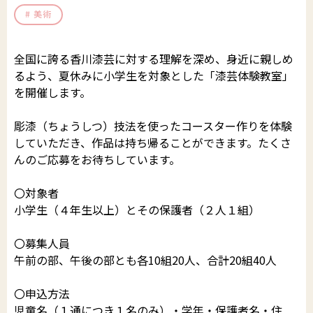
美術
郵送でのイベント登録
助成制度
公演・行事一覧
文化芸術団体登録の流れ
全国に誇る香川漆芸に対する理解を深め、身近に親しめ
財団について
文化芸術振興活動費助成金
かがわアート塾
香川漆芸作家＆知事表彰受賞者・団体
るよう、夏休みに小学生を対象とした「漆芸体験教室」
を開催します。
置県財団について
讃岐の伝統文化保存振興枠
参加公演・行事募集
お知らせ＆募集情報
サイトマップ
彫漆（ちょうしつ）技法を使ったコースター作りを体験
よくあるご質問
プライバシーポリシー
沿革・定款
ポスター原画募集
していただき、作品は持ち帰ることができます。たくさ
SNS運用ポリシー
はじめての方
んのご応募をお待ちしています。
予算決算
このサイトについて
〇対象者
かがわ文化芸術祭
beyond2020
小学生（４年生以上）とその保護者（２人１組）
事業概要
さぬき映画祭
〇募集人員
役員紹介
午前の部、午後の部とも各10組20人、合計20組40人
お問い合わせ
役員報酬
〇申込方法
児童名（１通につき１名のみ）・学年・保護者名・住