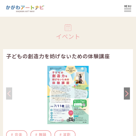
MENU
ログイン
イベント
子どもの創造力を妨げないための体験講座
NEWS
イベント
インフォメーション
イベント一覧
コラム
施設紹介
イベント登録の流れ
文化芸術団体
会員登録せずにイベント登録
かがわ文化芸術祭
文化芸術団体
音楽
舞踊
演劇