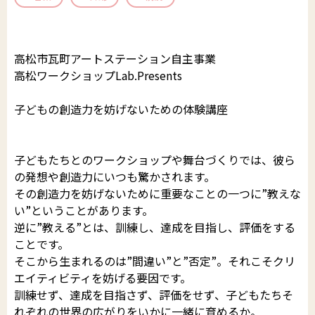
郵送でのイベント登録
助成制度
公演・行事一覧
文化芸術団体登録の流れ
高松市瓦町アートステーション自主事業
財団について
文化芸術振興活動費助成金
かがわアート塾
香川漆芸作家＆知事表彰受賞者・団体
高松ワークショップLab.Presents
置県財団について
讃岐の伝統文化保存振興枠
参加公演・行事募集
お知らせ＆募集情報
サイトマップ
子どもの創造力を妨げないための体験講座
よくあるご質問
プライバシーポリシー
沿革・定款
ポスター原画募集
SNS運用ポリシー
はじめての方
子どもたちとのワークショップや舞台づくりでは、彼ら
予算決算
の発想や創造力にいつも驚かされます。
このサイトについて
その創造力を妨げないために重要なことの一つに”教えな
かがわ文化芸術祭
beyond2020
い”ということがあります。
事業概要
逆に”教える”とは、訓練し、達成を目指し、評価をする
さぬき映画祭
ことです。
役員紹介
そこから生まれるのは”間違い”と”否定”。それこそクリ
お問い合わせ
エイティビティを妨げる要因です。
役員報酬
訓練せず、達成を目指さず、評価をせず、子どもたちそ
れぞれの世界の広がりをいかに一緒に育めるか。