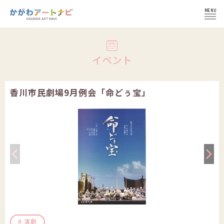
MENU
ログイン
イベント
香川市民劇場9月例会「命どぅ宝」
NEWS
イベント
インフォメーション
イベント一覧
コラム
施設紹介
イベント登録の流れ
文化芸術団体
会員登録せずにイベント登録
かがわ文化芸術祭
文化芸術団体
演劇