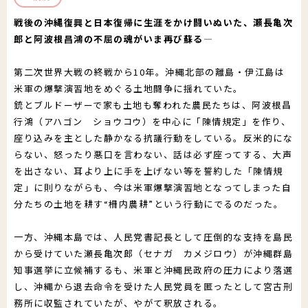
戦後の沖縄復興と日本復帰に生涯をかけ闘いぬいた、瀬長亀次
郵送でのイベント登録
助成制度
公演・行事一覧
文化芸術団体登録の流れ
郎と阿波根昌鴻の不屈の魂がいま再び蘇る―
財団について
文化芸術振興活動費助成金
かがわアート塾
香川漆芸作家＆知事表彰受賞者・団体
第二次世界大戦の終戦から10年。沖縄北部の離島・伊江島は
米軍の爆撃演習地をめぐる土地闘争に揺れていた。
置県財団について
讃岐の伝統文化保存振興枠
参加公演・行事募集
お知らせ＆募集情報
サイトマップ
銃とブルドーザーで家も土地も奪われた農民たちは、阿波根昌
行鴻（アハゴン ショウコウ）を中心に「陳情規定」を作り、
よくあるご質問
プライバシーポリシー
沿革・定款
ポスター原画募集
座り込みを主とした静かなる抗議行動をしている。反米的にな
SNS運用ポリシー
はじめての方
らない、怒ったり悪口を言わない、話は必ず座ってする、大声
予算決算
を出さない、耳より上に手を上げない等を誓約した「陳情規
このサイトについて
定」に則りながらも、今は米軍爆撃演習地となってしまった自
かがわ文化芸術祭
beyond2020
分たちの土地を耕す“柵内農耕”という行動にでるのだった。
事業概要
さぬき映画祭
一方、沖縄本島では、人民党書記長として圧倒的な支持を島民
役員紹介
から受けていた瀬長亀次郎（セナガ カメジロウ）が沖縄群島
お問い合わせ
知事選挙に立候補するも、米軍と沖縄民政府の圧力により落選
役員報酬
し、沖縄から退去命令を受けた人民党員を匿ったとして宮古刑
務所に収監されていたが、やがて釈放される。