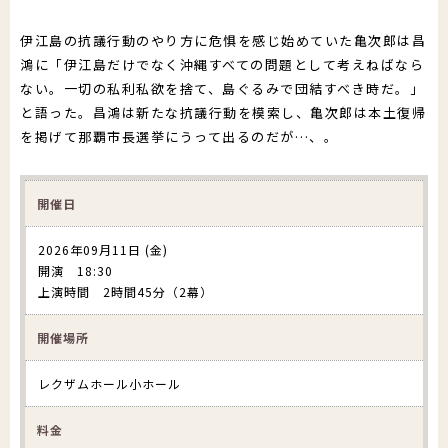
伊江島の抗議行動のやり方に危惧を感じ始めていた亀次郎は昌
鴻に「伊江島だけでなく沖縄すべての問題として考えねばなら
ない。一切の私利私欲を捨て、島ぐるみで団結すべき時だ。」
と語った。昌鴻は新たな抗議行動を模索し、亀次郎は本土復帰
を掲げて那覇市長選挙にうって出るのだが…、。
開催日
2026年09月11日 (金)
開演 18:30
上演時間 2時間45分（2幕）
開催場所
レクザムホール小ホール
料金