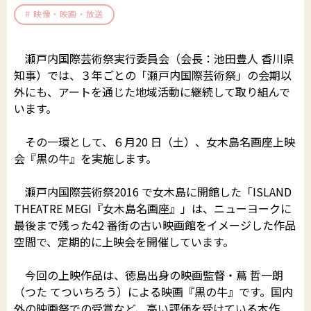
映像・映画・放送
郵送でのイベント登録
助成制度
公演・行事一覧
文化芸術団体登録の流れ
瀬戸内国際芸術祭実行委員会（会長：池田豊人 香川県
財団について
文化芸術振興活動費助成金
かがわアート塾
香川漆芸作家＆知事表彰受賞者・団体
知事）では、３年ごとの「瀬戸内国際芸術祭」の会期以
外にも、アートを通じた地域活動に継続して取り組んで
置県財団について
讃岐の伝統文化保存振興枠
参加公演・行事募集
お知らせ＆募集情報
サイトマップ
います。
よくあるご質問
プライバシーポリシー
沿革・定款
ポスター原画募集
その一環として、６月20 日（土）、女木島名画座上映
SNS運用ポリシー
はじめての方
会『黒の牛』を実施します。
予算決算
このサイトについて
瀬戸内国際芸術祭2016 で女木島に開館した「ISLAND
かがわ文化芸術祭
beyond2020
THEATRE MEGI『女木島名画座』」は、ニューヨークに
事業概要
最後まで残った42 番街の古い映画館をイメージした作品
さぬき映画祭
空間で、定期的に上映会を開催しています。
役員紹介
お問い合わせ
今回の上映作品は、徳島出身の映画監督・蔦 哲一朗
役員報酬
（つた てついちろう）による映画『黒の牛』です。国内
外の映画祭での受賞など、高い評価を受けている本作