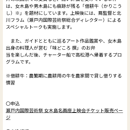
は、女木島や男木島にも痕跡が残る「借耕牛（かりこう
し）※」を題材にしています。上映後には、蔦監督と北
川フラム（瀬戸内国際芸術祭総合ディレクター）による
スペシャルトークも実施します。
また、ガイドとともに巡るアート作品鑑賞や、女木島
出身の料理人が営む「味どころ 撰」のお弁
当を楽しんだ後、チャーター船で高松港へ帰着するプロ
グラムです。
※借耕牛：農繁期に農耕用の牛を農家間で貸し借りする
慣習
〇申込
瀬戸内国際芸術祭 女木島名画座上映会チケット販売ペー
ジ