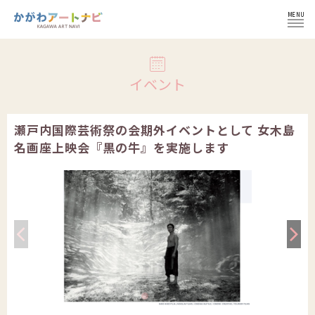
MENU
ログイン
イベント
瀬戸内国際芸術祭の会期外イベントとして 女木島
名画座上映会『黒の牛』を実施します
NEWS
イベント
インフォメーション
イベント一覧
コラム
施設紹介
イベント登録の流れ
文化芸術団体
会員登録せずにイベント登録
かがわ文化芸術祭
文化芸術団体