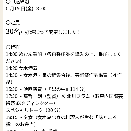
〇申込締切
6 月19 日(金)18 :00
〇定員
30名
←好評につき変更しました！
〇行程
14:00 めおん乗船（各自乗船券を購入の上、乗船してく
ださい)
14:20 女木港着
14:30～ 女木港・鬼の館集合後、芸術祭作品鑑賞（４作
品）
15:30～ 映画鑑賞（『黒の牛』114 分）
17:30～ 蔦哲一朗（監督）× 北川フラム（瀬戸内国際芸
術祭 総合ディレクター）
スペシャルトーク（30 分）
18:15～ 夕食（女木島出身の料理人が営む「味どころ
撰」のお弁当）
19:00 チャーター船 乗船