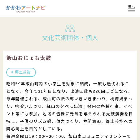
MENU
ログイン
文化芸術団体・個人
飯山おじょも太鼓
NEWS
郷土芸能
昭和59年飯山町内の小学生を対象に結成。一度も途切れるこ
イベント
インフォメーション
となく、今年で31年目になり、出演回数も330回ほどになる。
毎年開催される、飯山町の法の郷いきいきまつり、桃源郷まつ
イベント一覧
コラム
施設紹介
り、桃喰いまつり、紅山の夕べに出演。県内の各種行事、イベ
ント等にも参加。地域の皆様に元気を与えられる太鼓演奏を目
イベント登録の流れ
文化芸術団体
指し、子供のリズム感、体力づくり、仲間意識、郷土芸能への
関心向上を目的としている。
会員登録せずにイベント登録
かがわ文化芸術祭
文化芸術団体
毎週金曜日19：00～20：00、飯山南コミュニティセンターで