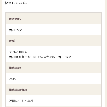
練習している。
郵送でのイベント登録
助成制度
公演・行事一覧
文化芸術団体登録の流れ
代表者名
財団について
文化芸術振興活動費助成金
かがわアート塾
香川漆芸作家＆知事表彰受賞者・団体
香川 芳文
置県財団について
讃岐の伝統文化保存振興枠
参加公演・行事募集
お知らせ＆募集情報
サイトマップ
住所
よくあるご質問
プライバシーポリシー
沿革・定款
ポスター原画募集
〒762-0084
SNS運用ポリシー
はじめての方
香川県丸亀市飯山町上法軍寺395 香川 芳文
予算決算
このサイトについて
構成員数
かがわ文化芸術祭
beyond2020
事業概要
さぬき映画祭
25名
役員紹介
構成員の資格
お問い合わせ
役員報酬
近隣に住む小学生