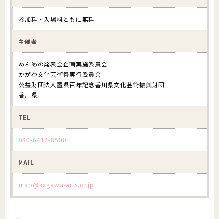
参加料・入場料ともに無料
主催者
めんめの発表会企画実施委員会
かがわ文化芸術祭実行委員会
公益財団法人置県百年記念香川県文化芸術振興財団
香川県
TEL
080-6412-8500
MAIL
map@kagawa-arts.or.jp