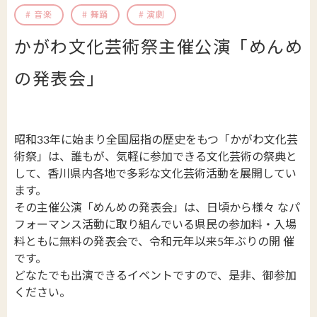
音楽
舞踊
演劇
郵送でのイベント登録
助成制度
公演・行事一覧
文化芸術団体登録の流れ
かがわ文化芸術祭主催公演「めんめ
財団について
文化芸術振興活動費助成金
かがわアート塾
香川漆芸作家＆知事表彰受賞者・団体
の発表会」
置県財団について
讃岐の伝統文化保存振興枠
参加公演・行事募集
お知らせ＆募集情報
サイトマップ
よくあるご質問
プライバシーポリシー
沿革・定款
ポスター原画募集
昭和33年に始まり全国屈指の歴史をもつ「かがわ文化芸
SNS運用ポリシー
はじめての方
術祭」は、誰もが、気軽に参加できる文化芸術の祭典と
して、香川県内各地で多彩な文化芸術活動を展開してい
予算決算
このサイトについて
ます。
かがわ文化芸術祭
beyond2020
その主催公演「めんめの発表会」は、日頃から様々 なパ
事業概要
フォーマンス活動に取り組んでいる県民の参加料・入場
さぬき映画祭
料ともに無料の発表会で、令和元年以来5年ぶりの開 催
役員紹介
です。
お問い合わせ
どなたでも出演できるイベントですので、是非、御参加
役員報酬
ください。