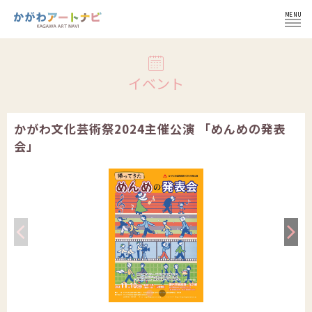
MENU
ログイン
イベント
かがわ文化芸術祭2024主催公演 「めんめの発表
会」
NEWS
イベント
インフォメーション
イベント一覧
コラム
施設紹介
イベント登録の流れ
文化芸術団体
会員登録せずにイベント登録
かがわ文化芸術祭
文化芸術団体