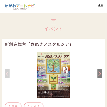
MENU
ログイン
イベント
新創造舞台「さぬきノスタルジア」
NEWS
イベント
インフォメーション
イベント一覧
コラム
施設紹介
イベント登録の流れ
文化芸術団体
会員登録せずにイベント登録
かがわ文化芸術祭
文化芸術団体
音楽
その他