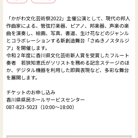
郵送でのイベント登録
助成制度
公演・行事一覧
文化芸術団体登録の流れ
「かがわ文化芸術祭2022」主催公演として、現代の邦人
作曲家による、管弦打楽器、ピアノ、邦楽器、声楽の楽
財団について
文化芸術振興活動費助成金
かがわアート塾
香川漆芸作家＆知事表彰受賞者・団体
曲を演奏し、絵画、写真、書道、生け花などのジャンル
とコラボレーションする新創造舞台「さぬきノスタルジ
置県財団について
讃岐の伝統文化保存振興枠
参加公演・行事募集
お知らせ＆募集情報
サイトマップ
ア」を開催します。
令和２年度に香川県文化芸術新人賞を受賞したフルート
よくあるご質問
プライバシーポリシー
沿革・定款
ポスター原画募集
奏者 若狭知恵氏がソリストを務める記念ステージのほ
SNS運用ポリシー
はじめての方
か、デジタル機器を利用した即興表現など、多彩な舞台
予算決算
を展開します。
このサイトについて
かがわ文化芸術祭
beyond2020
チケットのお申し込み
事業概要
香川県県民ホールサービスセンター
さぬき映画祭
087-823-5023（10:00〜18:00）
役員紹介
お問い合わせ
役員報酬