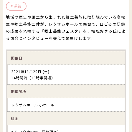
芸能
郵送でのイベント登録
助成制度
公演・行事一覧
文化芸術団体登録の流れ
地域の歴史や風土から生まれた郷土芸能に取り組んでいる高校
生や郷土芸能団体が、レクザムホールの舞台で、日ごろの研鑽
財団について
文化芸術振興活動費助成金
かがわアート塾
香川漆芸作家＆知事表彰受賞者・団体
の成果を発揮する
「郷土芸能フェスタ」
を、植松おさみ氏によ
る司会とインタビューを交えてお届けします。
置県財団について
讃岐の伝統文化保存振興枠
参加公演・行事募集
お知らせ＆募集情報
サイトマップ
よくあるご質問
プライバシーポリシー
沿革・定款
ポスター原画募集
開催日
SNS運用ポリシー
はじめての方
2021年11月20日 (土)
予算決算
このサイトについて
14時開演（13時半開場）
かがわ文化芸術祭
beyond2020
事業概要
開催場所
さぬき映画祭
役員紹介
レクザムホール 小ホール
お問い合わせ
料金
役員報酬
無料（全席指定・要整理券）