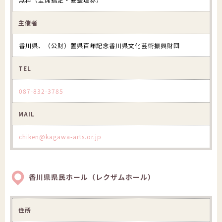
主催者
香川県、（公財）置県百年記念香川県文化芸術振興財団
TEL
087-832-3785
MAIL
chiken@kagawa-arts.or.jp
香川県県民ホール（レクザムホール）
住所