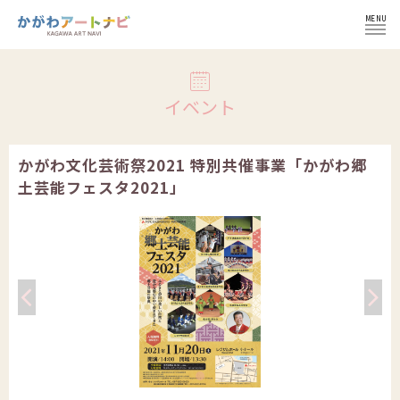
MENU
ログイン
イベント
かがわ文化芸術祭2021 特別共催事業「かがわ郷
土芸能フェスタ2021」
NEWS
イベント
インフォメーション
イベント一覧
コラム
施設紹介
イベント登録の流れ
文化芸術団体
会員登録せずにイベント登録
かがわ文化芸術祭
文化芸術団体