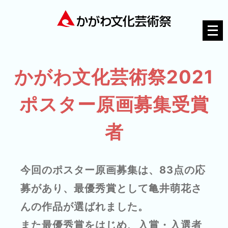
メ
ニ
ュ
ー
かがわ文化芸術祭2021
を
ポスター原画募集受賞
開
く
者
今回のポスター原画募集は、83点の応
募があり、最優秀賞として亀井萌花さ
んの作品が選ばれました。
また最優秀賞をはじめ、入賞・入選者