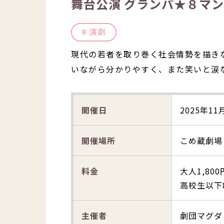
舞台公演 グランパ★８マン
演劇
現代の若者を取り巻く社会情勢を描き
いながら分かりやすく、また笑いと涙
開催日
2025年11
開催場所
こめ蔵劇場
料金
大人1,800
高校生以下8
主催者
劇団マグダ